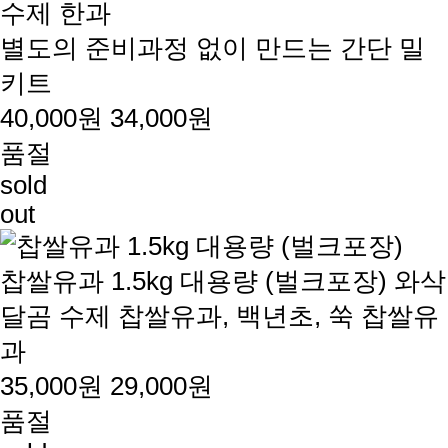
수제 한과
별도의 준비과정 없이 만드는 간단 밀
키트
40,000원
34,000원
품절
sold
out
찹쌀유과 1.5kg 대용량 (벌크포장)
와삭
달곰 수제 찹쌀유과, 백년초, 쑥 찹쌀유
과
35,000원
29,000원
품절