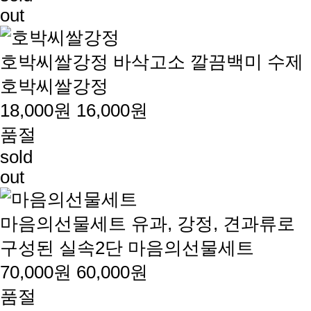
out
호박씨쌀강정
바삭고소 깔끔백미 수제
호박씨쌀강정
18,000원
16,000원
품절
sold
out
마음의선물세트
유과, 강정, 견과류로
구성된 실속2단 마음의선물세트
70,000원
60,000원
품절