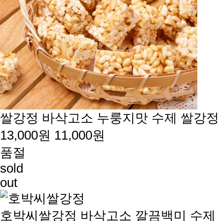
쌀강정
바삭고소 누룽지맛 수제 쌀강정
13,000원
11,000원
품절
sold
out
호박씨쌀강정
바삭고소 깔끔백미 수제