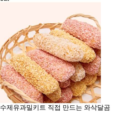
수제유과밀키트
직접 만드는 와삭달곰