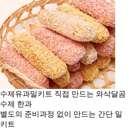
수제유과밀키트
직접 만드는 와삭달곰
수제 한과
별도의 준비과정 없이 만드는 간단 밀
키트