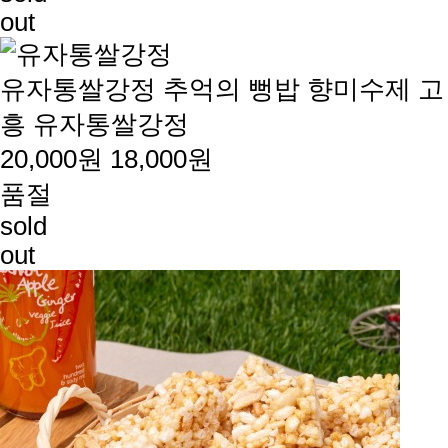
out
유자통쌀강정
추억의 뻥밥 향미수제 고
흥 유자통쌀강정
20,000원
18,000원
품절
sold
out