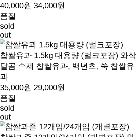
40,000원
34,000원
품절
sold
out
찹쌀유과 1.5kg 대용량 (벌크포장)
와삭
달곰 수제 찹쌀유과, 백년초, 쑥 찹쌀유
과
35,000원
29,000원
품절
sold
out