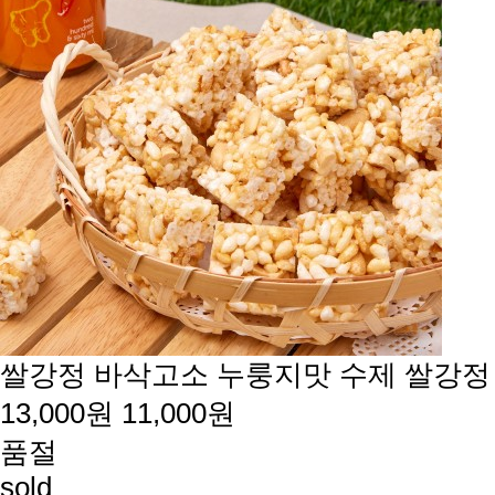
쌀강정
바삭고소 누룽지맛 수제 쌀강정
13,000원
11,000원
품절
sold